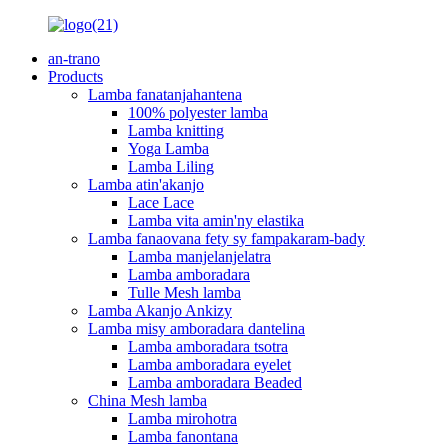
an-trano
Products
Lamba fanatanjahantena
100% polyester lamba
Lamba knitting
Yoga Lamba
Lamba Liling
Lamba atin'akanjo
Lace Lace
Lamba vita amin'ny elastika
Lamba fanaovana fety sy fampakaram-bady
Lamba manjelanjelatra
Lamba amboradara
Tulle Mesh lamba
Lamba Akanjo Ankizy
Lamba misy amboradara dantelina
Lamba amboradara tsotra
Lamba amboradara eyelet
Lamba amboradara Beaded
China Mesh lamba
Lamba mirohotra
Lamba fanontana