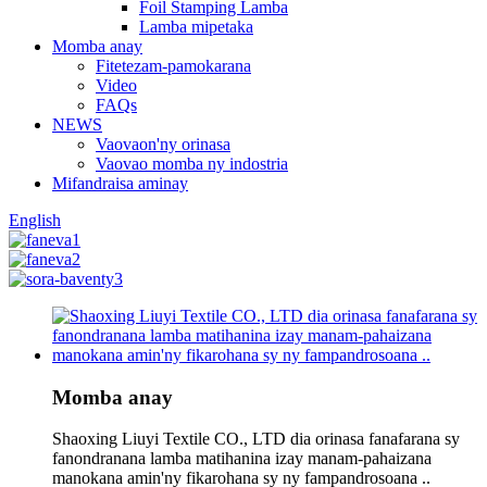
Foil Stamping Lamba
Lamba mipetaka
Momba anay
Fitetezam-pamokarana
Video
FAQs
NEWS
Vaovaon'ny orinasa
Vaovao momba ny indostria
Mifandraisa aminay
English
Momba anay
Shaoxing Liuyi Textile CO., LTD dia orinasa fanafarana sy
fanondranana lamba matihanina izay manam-pahaizana
manokana amin'ny fikarohana sy ny fampandrosoana ..