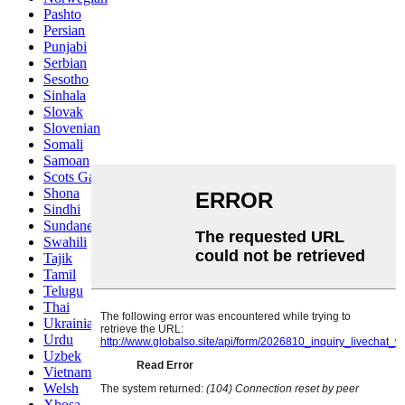
Pashto
Persian
Punjabi
Serbian
Sesotho
Sinhala
Slovak
Slovenian
Somali
Samoan
Scots Gaelic
Shona
Sindhi
Sundanese
Swahili
Tajik
Tamil
Telugu
Thai
Ukrainian
Urdu
Uzbek
Vietnamese
Welsh
Xhosa