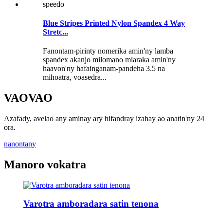
Blue Stripes Printed Nylon Spandex 4 Way
Stretc...
Fanontam-pirinty nomerika amin'ny lamba
spandex akanjo milomano miaraka amin'ny
haavon'ny hafainganam-pandeha 3.5 na
mihoatra, voasedra...
VAOVAO
Azafady, avelao any aminay ary hifandray izahay ao anatin'ny 24
ora.
nanontany
Manoro vokatra
Varotra amboradara satin tenona