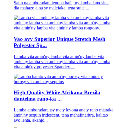
Satin na amboradara tenona hafa, ny lamba lamosina
dia mahazo aina sy malefaka, tena suita ...
Vao avy Superior Unique Stretch Mesh
Polyester Sp...
Lamba vita amin'ny lamba vita amin'ny lamba vita
amin'ny lamba vita amin'ny lamba vita amin'ny lamba
vita amin'ny polyester Spandex ...
High Quality White Afrikana Brezila
dantelina rano-ka ...
Lamba amboradara tsy mety levona anaty rano miaraka
amin'ny sequin iridescent, tena mahafinaritra, kalitao
avo lenta, akanjo...