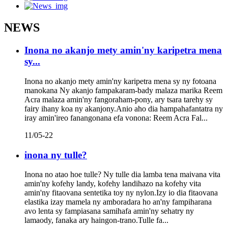
NEWS
Inona no akanjo mety amin'ny karipetra mena
sy...
Inona no akanjo mety amin'ny karipetra mena sy ny fotoana
manokana Ny akanjo fampakaram-bady malaza marika Reem
Acra malaza amin'ny fangoraham-pony, ary tsara tarehy sy
fairy ihany koa ny akanjony.Anio aho dia hampahafantatra ny
iray amin'ireo fanangonana efa vonona: Reem Acra Fal...
11/05-22
inona ny tulle?
Inona no atao hoe tulle? Ny tulle dia lamba tena maivana vita
amin'ny kofehy landy, kofehy landihazo na kofehy vita
amin'ny fitaovana sentetika toy ny nylon.Izy io dia fitaovana
elastika izay mamela ny amboradara ho an'ny fampiharana
avo lenta sy fampiasana samihafa amin'ny sehatry ny
lamaody, fanaka ary haingon-trano.Tulle fa...