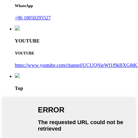
WhatsApp
+86 18050295527
YOUTUBE
YOUTUBE
https://www.youtube.com/channel/UCUQNieWf1f9kBXG8tK
Top