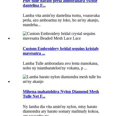
Poly tulle harato perla amboradara Swisse
dantelina F...
Lamba vita amin'ny dantelina tsotra, voaravaka
perla, azo amboarina ny loko, ho an'ny akanjo,
mandeha...
Custom Embroidery bridal sequins kristaly
mavesatra ...
Lamba Tulle amboradara avo lenta manokana,
noho ny tsiambaratelon'ny vokatra, p ...
Mihena-mahatohitra Nylon Diamond Mesh
Tulle Net F...
Ny lamba dia vita amin'ny nylon, misy harato
diamondra ary harato somary mafimafy kokoa,
ary voasedra ny ...